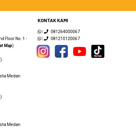
KONTAK KAMI
|
081264000067
 Floor No. 1 -
|
081210120067
at Map
)
)
 Kota Medan
)
 Kota Medan