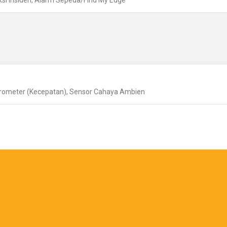
eksi Insiden, Alarm Sepeda/Find My Edge
erometer (Kecepatan), Sensor Cahaya Ambien