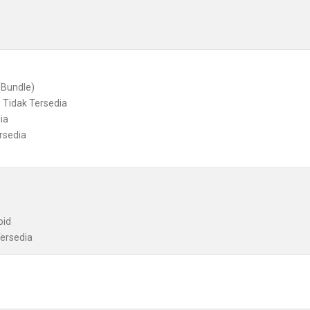
(Bundle)
 Tidak Tersedia
ia
rsedia
oid
Tersedia