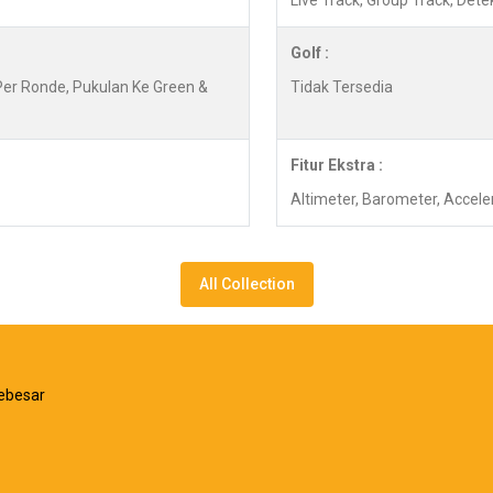
Live Track, Group Track, Det
Golf :
 Per Ronde, Pukulan Ke Green &
Tidak Tersedia
Fitur Ekstra :
Altimeter, Barometer, Accel
All Collection
ebesar