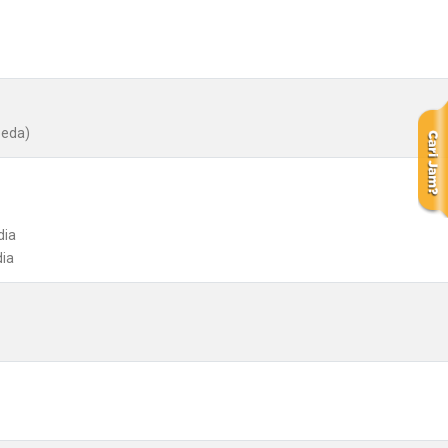
peda)
dia
dia