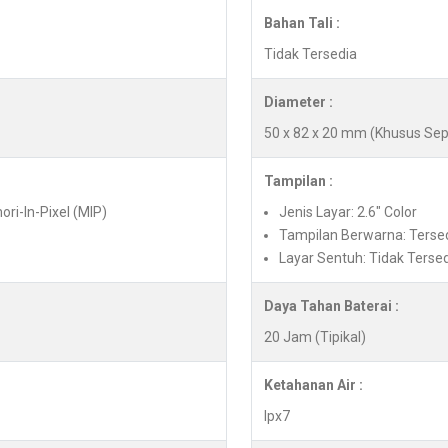
Bahan Tali :
Tidak Tersedia
Diameter :
50 x 82 x 20 mm (Khusus Se
Tampilan :
ori-In-Pixel (MIP)
Jenis Layar: 2.6" Color
Tampilan Berwarna: Terse
Layar Sentuh: Tidak Terse
Daya Tahan Baterai :
20 Jam (Tipikal)
Ketahanan Air :
Ipx7