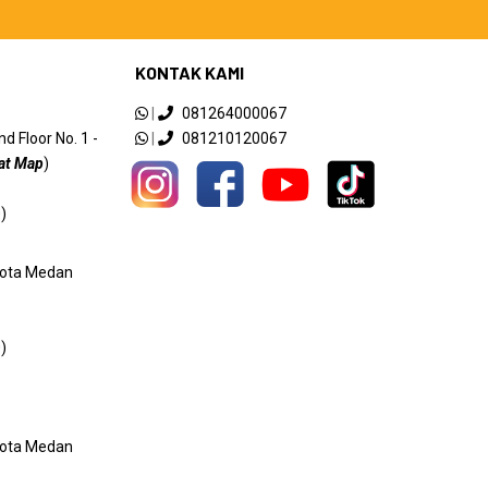
KONTAK KAMI
|
081264000067
 Floor No. 1 -
|
081210120067
at Map
)
)
 Kota Medan
)
 Kota Medan