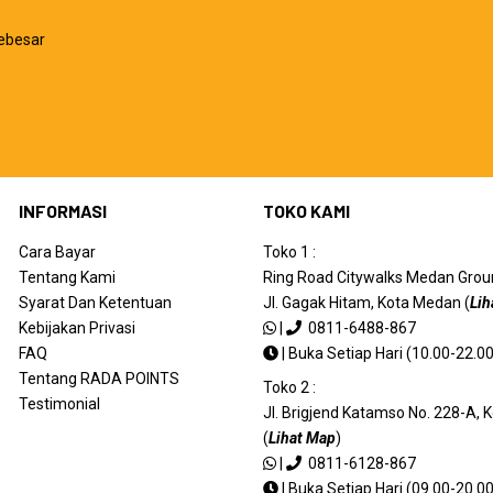
ebesar
INFORMASI
TOKO KAMI
Cara Bayar
Toko 1 :
Tentang Kami
Ring Road Citywalks Medan Ground
Syarat Dan Ketentuan
Jl. Gagak Hitam, Kota Medan (
Lih
Kebijakan Privasi
|
0811-6488-867
FAQ
|
Buka Setiap Hari (10.00-22.00
Tentang RADA POINTS
Toko 2 :
Testimonial
Jl. Brigjend Katamso No. 228-A,
(
Lihat Map
)
|
0811-6128-867
|
Buka Setiap Hari (09.00-20.00