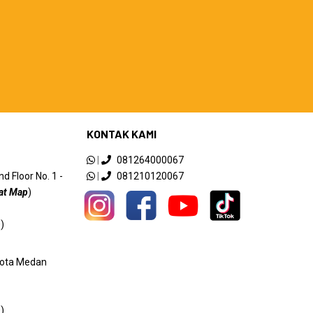
KONTAK KAMI
|
081264000067
 Floor No. 1 -
|
081210120067
at Map
)
)
 Kota Medan
)