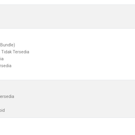
(Bundle)
 Tidak Tersedia
ia
rsedia
Tersedia
oid