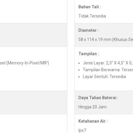
Bahan Tali :
Tidak Tersedia
Diameter :
58 x 114 x 19 mm (Khusus S
Tampilan :
ksel (Memory-In-Pixel/MIP)
Jenis Layar: 2,3" X 4,5" X 
Tampilan Berwarna: Terse
Layar Sentuh: Tersedia
Daya Tahan Baterai :
Hingga 20 Jam
Ketahanan Air :
Ipx7