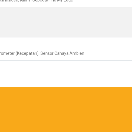
eksi Insiden, Alarm Sepeda/Find My Edge
erometer (Kecepatan), Sensor Cahaya Ambien