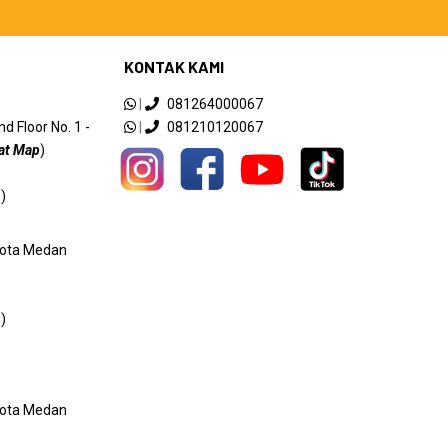
KONTAK KAMI
|
081264000067
 Floor No. 1 -
|
081210120067
at Map
)
)
 Kota Medan
)
 Kota Medan