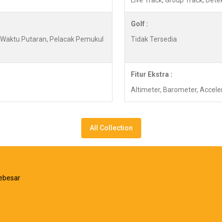
Live Track, Group Track, Det
Golf :
y, Waktu Putaran, Pelacak Pemukul
Tidak Tersedia
Fitur Ekstra :
Altimeter, Barometer, Accel
All Collection
ebesar