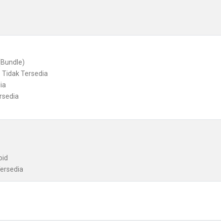
(Bundle)
 Tidak Tersedia
ia
rsedia
oid
Tersedia