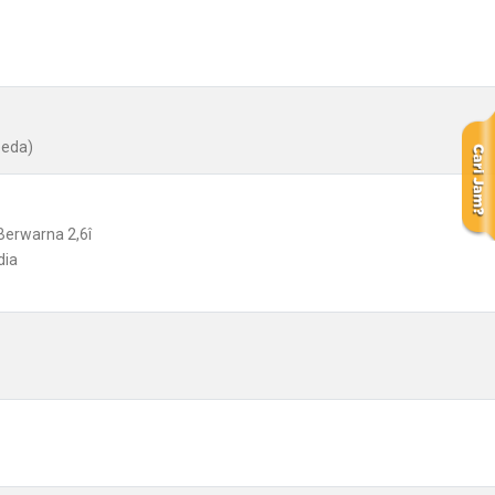
peda)
Berwarna 2,6î
dia