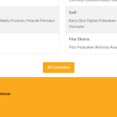
Livetrack, Deteksi Insiden, B
Golf :
y, Waktu Putaran, Pelacak Pemukul
Kartu Skor Digital, Pelacaka
Otomatis
Fitur Ekstra :
Fitur Pelacakan Aktivitas An
All Collection
ebesar