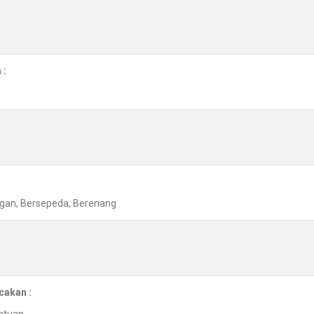
 :
angan, Bersepeda, Berenang
cakan :