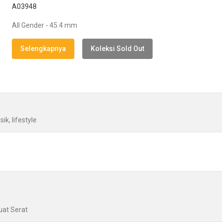
A03948
All Gender - 45.4 mm
Selengkapnya
Koleksi Sold Out
ik, lifestyle
uat Serat