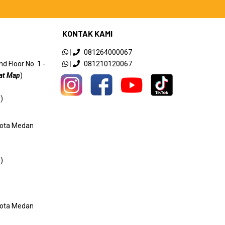
KONTAK KAMI
|
081264000067
 Floor No. 1 -
|
081210120067
at Map
)
)
 Kota Medan
)
 Kota Medan