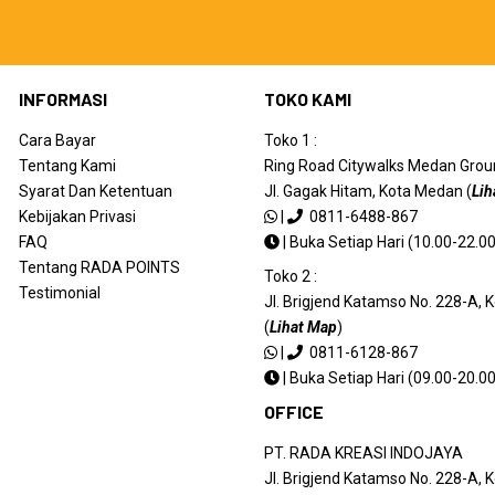
INFORMASI
TOKO KAMI
Cara Bayar
Toko 1 :
Tentang Kami
Ring Road Citywalks Medan Ground
Syarat Dan Ketentuan
Jl. Gagak Hitam, Kota Medan (
Lih
Kebijakan Privasi
|
0811-6488-867
FAQ
|
Buka Setiap Hari (10.00-22.00
Tentang RADA POINTS
Toko 2 :
Testimonial
Jl. Brigjend Katamso No. 228-A,
(
Lihat Map
)
|
0811-6128-867
|
Buka Setiap Hari (09.00-20.00
OFFICE
PT. RADA KREASI INDOJAYA
Jl. Brigjend Katamso No. 228-A,