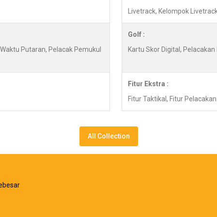
Livetrack, Kelompok Livetrac
Golf :
y, Waktu Putaran, Pelacak Pemukul
Kartu Skor Digital, Pelacaka
Fitur Ekstra :
Fitur Taktikal, Fitur Pelacaka
All Collection
ebesar