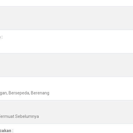
 :
angan, Bersepeda, Berenang
 Termuat Sebelumnya
cakan :