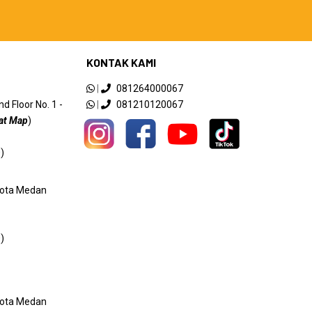
KONTAK KAMI
|
081264000067
 Floor No. 1 -
|
081210120067
at Map
)
)
 Kota Medan
)
 Kota Medan