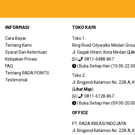
INFORMASI
TOKO KAMI
Cara Bayar
Toko 1 :
Tentang Kami
Ring Road Citywalks Medan Ground
Syarat Dan Ketentuan
Jl. Gagak Hitam, Kota Medan (
Lih
Kebijakan Privasi
|
0811-6488-867
FAQ
|
Buka Setiap Hari (10.00-22.00
Tentang RADA POINTS
Toko 2 :
Testimonial
Jl. Brigjend Katamso No. 228-A,
(
Lihat Map
)
|
0811-6128-867
|
Buka Setiap Hari (09.00-20.00
OFFICE
PT. RADA KREASI INDOJAYA
Jl. Brigjend Katamso No. 228-A,