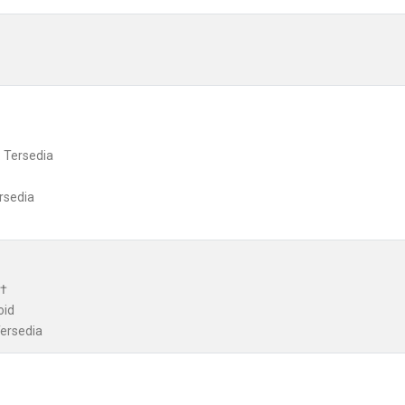
: Tersedia
rsedia
+†
oid
Tersedia