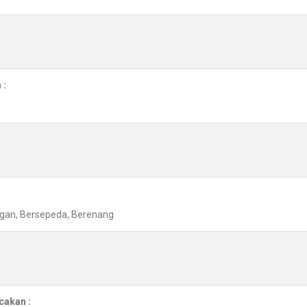
 :
angan, Bersepeda, Berenang
cakan :