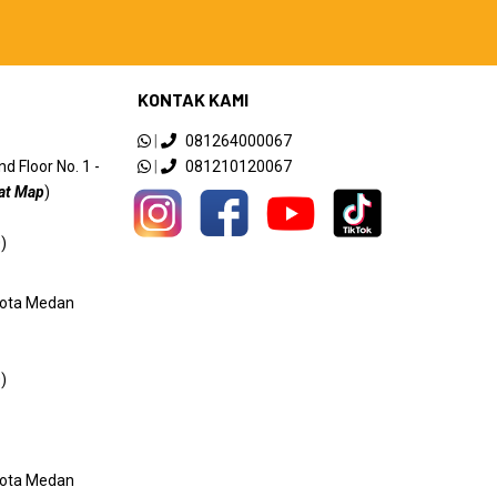
KONTAK KAMI
|
081264000067
 Floor No. 1 -
|
081210120067
at Map
)
)
 Kota Medan
)
 Kota Medan