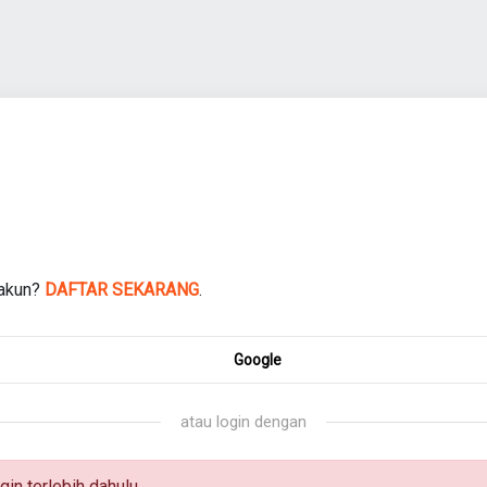
 akun?
DAFTAR SEKARANG
.
Google
atau login dengan
gin terlebih dahulu.