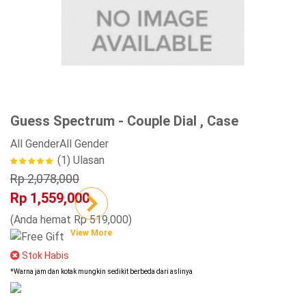
Guess Spectrum - Couple Dial , Case
All Gender
All Gender
(1)
Ulasan
Rp 2,078,000
Rp 1,559,000
(Anda hemat Rp 519,000)
View More
Stok Habis
*Warna jam dan kotak mungkin sedikit berbeda dari aslinya