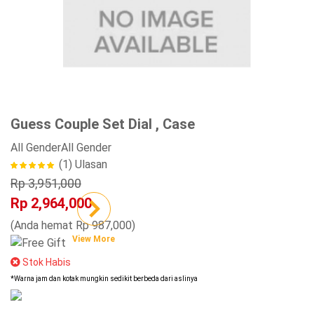
Guess Couple Set Dial , Case
All Gender
All Gender
(1)
Ulasan
Rp 3,951,000
Rp 2,964,000
(Anda hemat Rp 987,000)
View More
Stok Habis
*Warna jam dan kotak mungkin sedikit berbeda dari aslinya