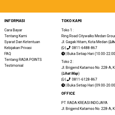
INFORMASI
TOKO KAMI
Cara Bayar
Toko 1 :
Tentang Kami
Ring Road Citywalks Medan Ground
Syarat Dan Ketentuan
Jl. Gagak Hitam, Kota Medan (
Lih
Kebijakan Privasi
|
0811-6488-867
FAQ
|
Buka Setiap Hari (10.00-22.00
Tentang RADA POINTS
Toko 2 :
Testimonial
Jl. Brigjend Katamso No. 228-A,
(
Lihat Map
)
|
0811-6128-867
|
Buka Setiap Hari (09.00-20.00
OFFICE
PT. RADA KREASI INDOJAYA
Jl. Brigjend Katamso No. 228-A,