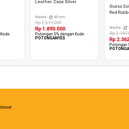
Leather, Case Silver
Guess Sol
Red Rubb
Wanita -
40 mm
Rp 2.519.000
Wanita -
Rp 1.890.000
Rp 3.149
Kode:
Potongan 5% dengan Kode:
POTONGANYES
Rp 2.36
Potongan 
POTONGA
ebesar