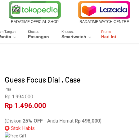
RADATIME OFFICIAL SHOP
RADATIME WATCH CENTRE
am Tangan
Khusus:
Khusus:
Promo
anita
Pasangan
Smartwatch
Hari Ini
Guess Focus Dial , Case
Pria
Rp 1.994.000
Rp 1.496.000
W10245G4
(Diskon
25% OFF
- Anda Hemat
Rp 498,000
)
Stok Habis