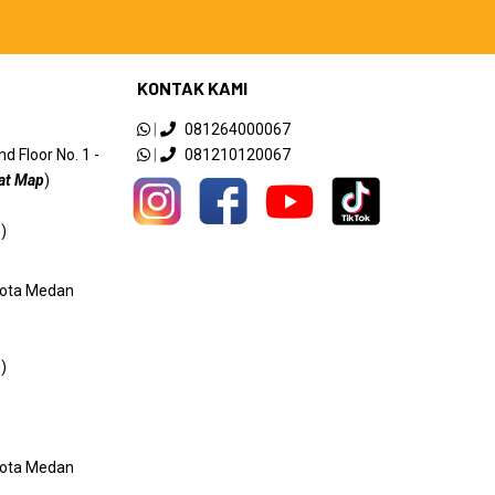
KONTAK KAMI
|
081264000067
 Floor No. 1 -
|
081210120067
at Map
)
)
 Kota Medan
)
 Kota Medan