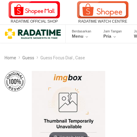
RADATIME OFFICIAL SHOP
RADATIME WATCH CENTRE
Berdasarkan
Jam Tangan
J
Menu
Pria
W
Home
Guess
Guess Focus Dial , Case
Hover to zoom