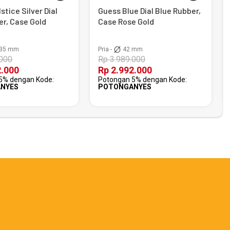
stice Silver Dial
Guess Blue Dial Blue Rubber,
er, Case Gold
Case Rose Gold
35 mm
Pria -
42 mm
.000
Rp 3.989.000
2.000
Rp 2.992.000
5% dengan Kode:
Potongan 5% dengan Kode:
NYES
POTONGANYES