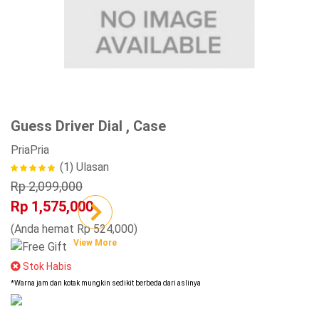
Guess Driver Dial , Case
Pria
Pria
(1)
Ulasan
Rp 2,099,000
Rp 1,575,000
(Anda hemat Rp 524,000)
View More
Stok Habis
*Warna jam dan kotak mungkin sedikit berbeda dari aslinya