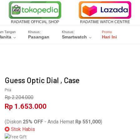
RADATIME OFFICIAL SHOP
RADATIME WATCH CENTRE
am Tangan
Khusus:
Khusus:
Promo
anita
Pasangan
Smartwatch
Hari Ini
Guess Optic Dial , Case
Pria
Rp 2.204.000
Rp 1.653.000
W15080G1
(Diskon
25% OFF
- Anda Hemat
Rp 551,000
)
Stok Habis