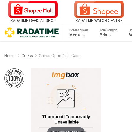
RADATIME OFFICIAL SHOP
RADATIME WATCH CENTRE
Berdasarkan
Jam Tangan
J
Menu
Pria
W
Home
Guess
Guess Optic Dial , Case
Hover to zoom