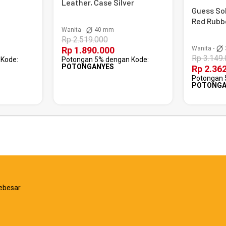
Leather, Case Silver
Guess Sol
Red Rubb
Wanita -
40 mm
Rp 2.519.000
Wanita -
Rp 1.890.000
Rp 3.149
Kode:
Potongan 5% dengan Kode:
POTONGANYES
Rp 2.36
Potongan 
POTONGA
ebesar