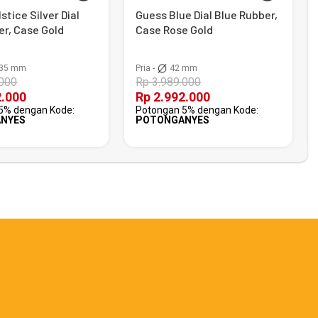
stice Silver Dial
Guess Blue Dial Blue Rubber,
er, Case Gold
Case Rose Gold
35 mm
Pria -
42 mm
.000
Rp 3.989.000
2.000
Rp 2.992.000
5% dengan Kode:
Potongan 5% dengan Kode:
NYES
POTONGANYES