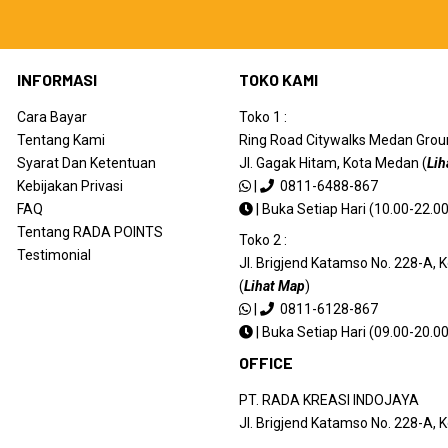
INFORMASI
TOKO KAMI
Cara Bayar
Toko 1 :
Tentang Kami
Ring Road Citywalks Medan Ground
Syarat Dan Ketentuan
Jl. Gagak Hitam, Kota Medan (
Lih
Kebijakan Privasi
|
0811-6488-867
FAQ
|
Buka Setiap Hari (10.00-22.00
Tentang RADA POINTS
Toko 2 :
Testimonial
Jl. Brigjend Katamso No. 228-A,
(
Lihat Map
)
|
0811-6128-867
|
Buka Setiap Hari (09.00-20.00
OFFICE
PT. RADA KREASI INDOJAYA
Jl. Brigjend Katamso No. 228-A,