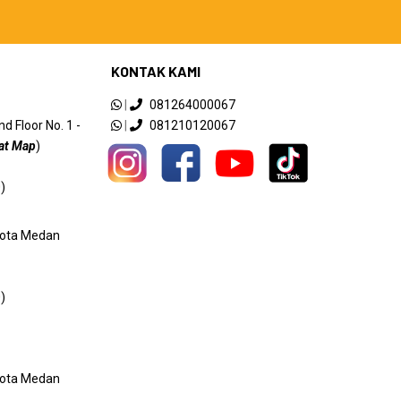
KONTAK KAMI
|
081264000067
 Floor No. 1 -
|
081210120067
at Map
)
)
 Kota Medan
)
 Kota Medan