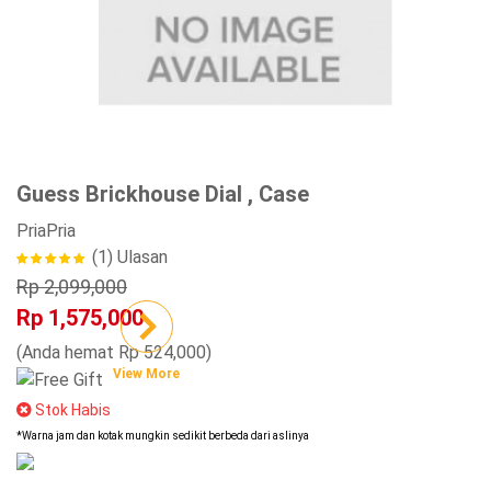
Guess Brickhouse Dial , Case
Pria
Pria
(1)
Ulasan
Rp 2,099,000
Rp 1,575,000
(Anda hemat Rp 524,000)
View More
Stok Habis
*Warna jam dan kotak mungkin sedikit berbeda dari aslinya