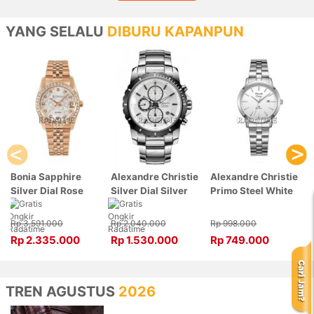
YANG SELALU
DIBURU KAPANPUN
Bonia Sapphire
Alexandre Christie
Alexandre Christie
Silver Dial Rose
Silver Dial Silver
Primo Steel White
Gold Stainless
Stainless Steel,
Dial Silver
Steel, Case Rose
Case Silver
Stainless Steel,
Rp 3.591.000
Rp 2.040.000
Rp 998.000
Gold BNB10550-
6141MCBTBSL
Case Silver
Rp 2.335.000
Rp 1.530.000
Rp 749.000
3516S
1007LDBSSSL
TREN AGUSTUS
2026