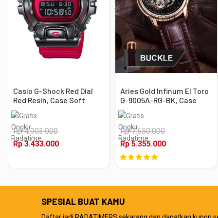
Casio G-Shock Red Dial
Aries Gold Infinum El Toro
Red Resin, Case Soft
G-9005A-RG-BK, Case
Black
Rose Gold
Rp 4.903.000
Rp 7.650.000
Rp 3.433.000
Rp 5.355.000
SPESIAL BUAT KAMU
Daftar jadi RADATIMERS sekarang dan dapatkan kupon s