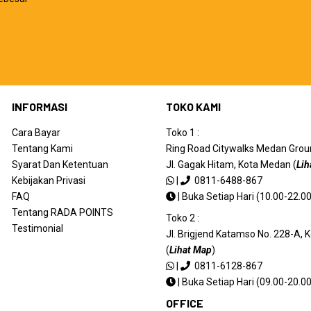
INFORMASI
TOKO KAMI
Cara Bayar
Toko 1 :
Tentang Kami
Ring Road Citywalks Medan Ground
Syarat Dan Ketentuan
Jl. Gagak Hitam, Kota Medan (
Lih
Kebijakan Privasi
|
0811-6488-867
FAQ
|
Buka Setiap Hari (10.00-22.00
Tentang RADA POINTS
Toko 2 :
Testimonial
Jl. Brigjend Katamso No. 228-A,
(
Lihat Map
)
|
0811-6128-867
|
Buka Setiap Hari (09.00-20.00
OFFICE