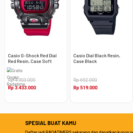
Casio G-Shock Red Dial
Casio Dial Black Resin,
Red Resin, Case Soft
Case Black
Black
Rp 4.903.000
Rp 692.000
Rp 3.433.000
Rp 519.000
SPESIAL BUAT KAMU
Daftar jadi RADATIMERS sekarang dan dapatkan kupon s