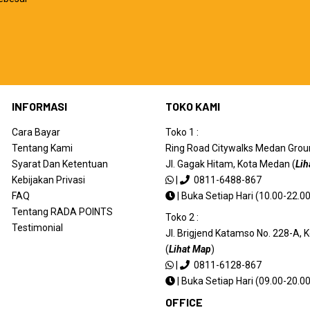
INFORMASI
TOKO KAMI
Cara Bayar
Toko 1 :
Tentang Kami
Ring Road Citywalks Medan Ground
Syarat Dan Ketentuan
Jl. Gagak Hitam, Kota Medan (
Lih
Kebijakan Privasi
|
0811-6488-867
FAQ
|
Buka Setiap Hari (10.00-22.00
Tentang RADA POINTS
Toko 2 :
Testimonial
Jl. Brigjend Katamso No. 228-A,
(
Lihat Map
)
|
0811-6128-867
|
Buka Setiap Hari (09.00-20.00
OFFICE