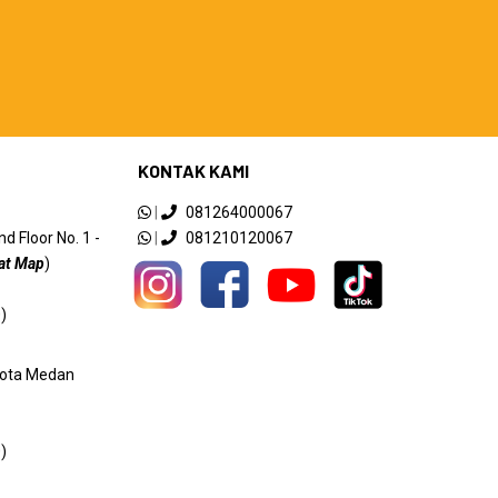
KONTAK KAMI
|
081264000067
 Floor No. 1 -
|
081210120067
at Map
)
)
 Kota Medan
)