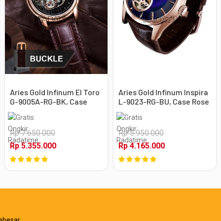
Aries Gold Infinum El Toro
Aries Gold Infinum Inspira
G-9005A-RG-BK, Case
L-9023-RG-BU, Case Rose
Rose Gold
Gold
Rp 7.650.000
Rp 5.950.000
Rp 5.355.000
Rp 4.165.000
ebesar