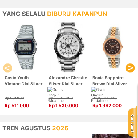
YANG SELALU
DIBURU KAPANPUN
Casio Youth
Alexandre Christie
Bonia Sapphire
Vintage Dial Silver
Silver Dial Silver
Brown Dial Silver-
Stainless Steel,
Stainless Steel,
Rose Gold Stainless
Case Silver
Case Silver
Steel, Case Silver-
Rp 681.000
Rp 2.040.000
Rp 3.064.000
A159WA-N1DF
6141MCBTBSL
Rose Gold
Rp 511.000
Rp 1.530.000
Rp 1.992.000
BNB10550-3646
TREN AGUSTUS
2026