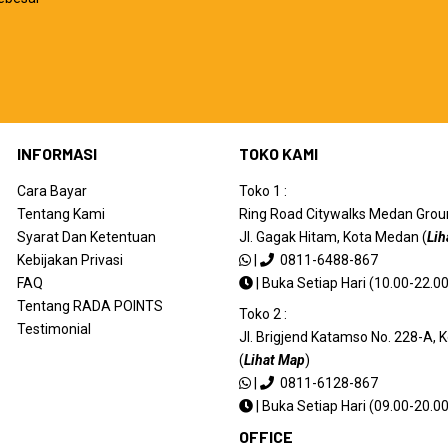
INFORMASI
TOKO KAMI
Cara Bayar
Toko 1 :
Tentang Kami
Ring Road Citywalks Medan Ground
Syarat Dan Ketentuan
Jl. Gagak Hitam, Kota Medan (
Lih
Kebijakan Privasi
|
0811-6488-867
FAQ
|
Buka Setiap Hari (10.00-22.00
Tentang RADA POINTS
Toko 2 :
Testimonial
Jl. Brigjend Katamso No. 228-A,
(
Lihat Map
)
|
0811-6128-867
|
Buka Setiap Hari (09.00-20.00
OFFICE