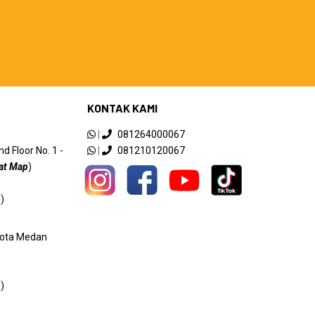
KONTAK KAMI
|
081264000067
 Floor No. 1 -
|
081210120067
at Map
)
)
 Kota Medan
)