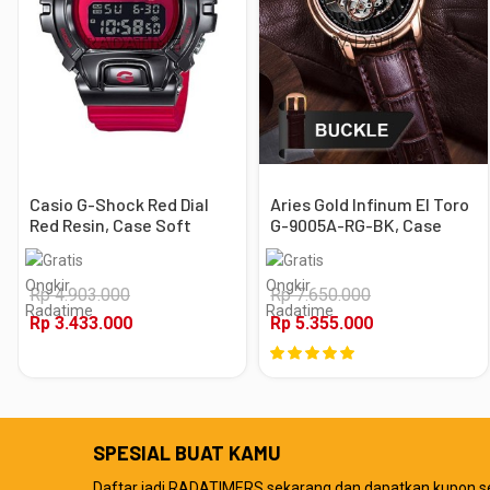
Casio G-Shock Red Dial
Aries Gold Infinum El Toro
Red Resin, Case Soft
G-9005A-RG-BK, Case
Black
Rose Gold
Rp 4.903.000
Rp 7.650.000
Rp 3.433.000
Rp 5.355.000
SPESIAL BUAT KAMU
Daftar jadi RADATIMERS sekarang dan dapatkan kupon s