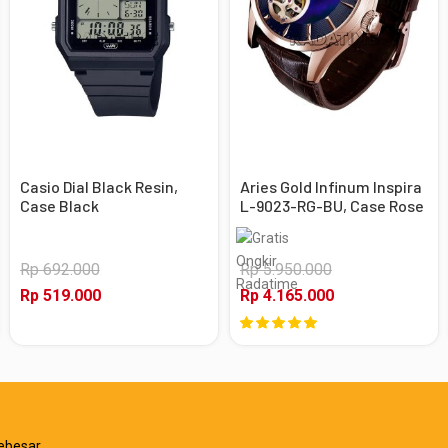
Casio Dial Black Resin,
Aries Gold Infinum Inspira
Case Black
L-9023-RG-BU, Case Rose
Gold
Rp 692.000
Rp 5.950.000
Rp 519.000
Rp 4.165.000
ebesar