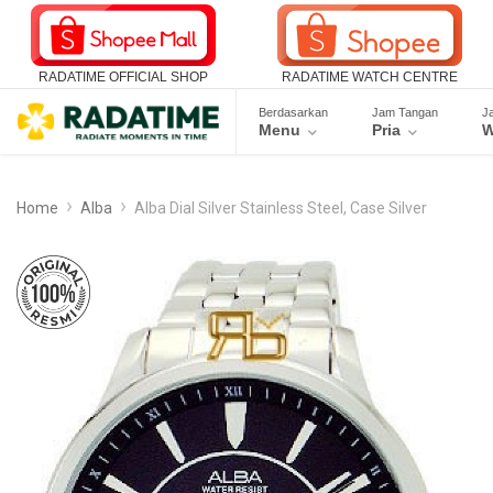
RADATIME OFFICIAL SHOP
RADATIME WATCH CENTRE
Berdasarkan
Jam Tangan
J
Menu
Pria
W
Home
Alba
Alba Dial Silver Stainless Steel, Case Silver