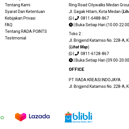
Tentang Kami
Ring Road Citywalks Medan Ground
Syarat Dan Ketentuan
Jl. Gagak Hitam, Kota Medan (
Lih
Kebijakan Privasi
|
0811-6488-867
FAQ
|
Buka Setiap Hari (10.00-22.00
Tentang RADA POINTS
Toko 2 :
Testimonial
Jl. Brigjend Katamso No. 228-A,
(
Lihat Map
)
|
0811-6128-867
|
Buka Setiap Hari (09.00-20.00
OFFICE
PT. RADA KREASI INDOJAYA
Jl. Brigjend Katamso No. 228-A,