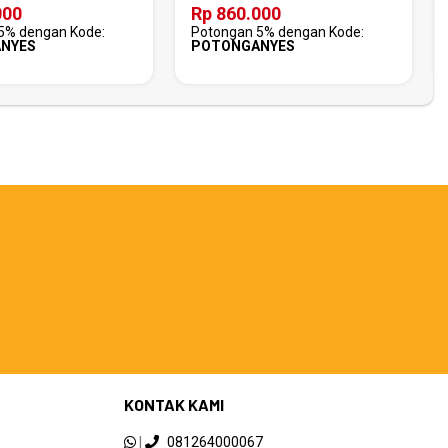
000
Rp 860.000
5% dengan Kode:
Potongan 5% dengan Kode:
NYES
POTONGANYES
KONTAK KAMI
|
081264000067