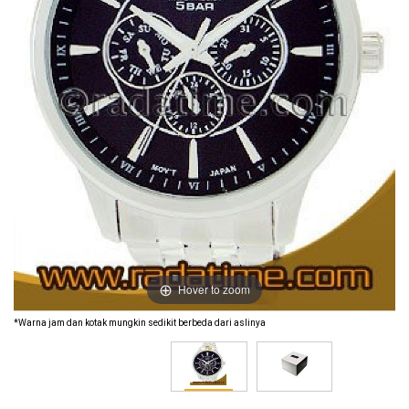
Hover to zoom
*Warna jam dan kotak mungkin sedikit berbeda dari aslinya