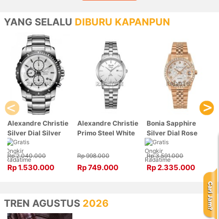
YANG SELALU
DIBURU KAPANPUN
Alexandre Christie
Alexandre Christie
Bonia Sapphire
Silver Dial Silver
Primo Steel White
Silver Dial Rose
Stainless Steel,
Dial Silver
Gold Stainless
Case Silver
Stainless Steel,
Steel, Case Rose
Rp 2.040.000
Rp 998.000
Rp 3.591.000
6141MCBTBSL
Case Silver
Gold BNB10550-
Rp 1.530.000
Rp 749.000
Rp 2.335.000
1007LDBSSSL
3516S
TREN AGUSTUS
2026