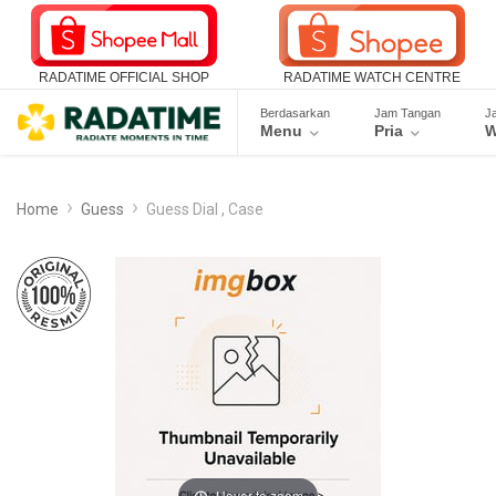
RADATIME OFFICIAL SHOP
RADATIME WATCH CENTRE
Berdasarkan
Jam Tangan
J
Menu
Pria
W
Home
Guess
Guess Dial , Case
Hover to zoom