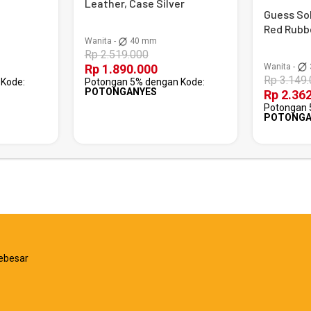
Leather, Case Silver
Guess Sol
Red Rubb
Wanita -
40 mm
Rp 2.519.000
Wanita -
Rp 1.890.000
Rp 3.149
Kode:
Potongan 5% dengan Kode:
POTONGANYES
Rp 2.36
Potongan 
POTONGA
ebesar