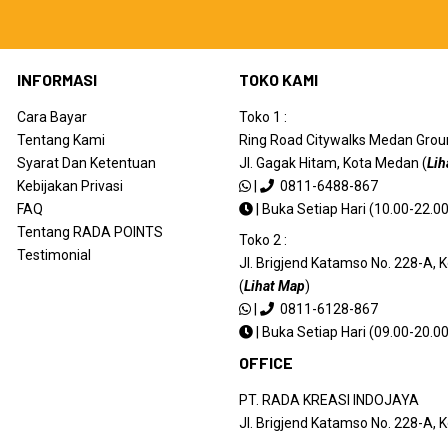
INFORMASI
TOKO KAMI
Cara Bayar
Toko 1 :
Tentang Kami
Ring Road Citywalks Medan Ground
Syarat Dan Ketentuan
Jl. Gagak Hitam, Kota Medan (
Lih
Kebijakan Privasi
|
0811-6488-867
FAQ
|
Buka Setiap Hari (10.00-22.00
Tentang RADA POINTS
Toko 2 :
Testimonial
Jl. Brigjend Katamso No. 228-A,
(
Lihat Map
)
|
0811-6128-867
|
Buka Setiap Hari (09.00-20.00
OFFICE
PT. RADA KREASI INDOJAYA
Jl. Brigjend Katamso No. 228-A,