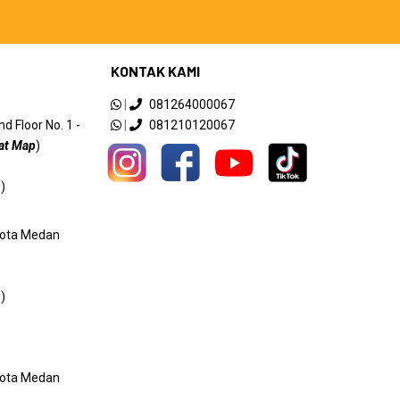
KONTAK KAMI
|
081264000067
 Floor No. 1 -
|
081210120067
at Map
)
)
 Kota Medan
)
 Kota Medan