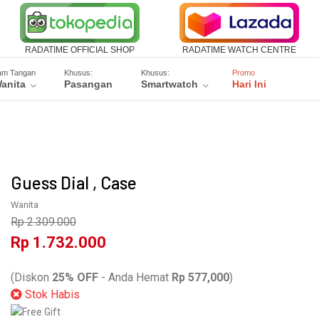
RADATIME OFFICIAL SHOP
RADATIME WATCH CENTRE
am Tangan
Khusus:
Khusus:
Promo
anita
Pasangan
Smartwatch
Hari Ini
Guess Dial , Case
Wanita
Rp 2.309.000
Rp 1.732.000
W0092L1
(Diskon
25% OFF
- Anda Hemat
Rp 577,000
)
Stok Habis