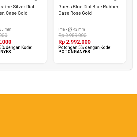
stice Silver Dial
Guess Blue Dial Blue Rubber,
er, Case Gold
Case Rose Gold
35 mm
Pria -
42 mm
.000
Rp 3.989.000
2.000
Rp 2.992.000
5% dengan Kode:
Potongan 5% dengan Kode:
NYES
POTONGANYES