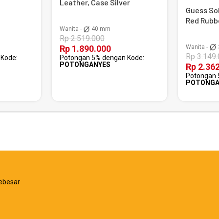
Leather, Case Silver
Guess Sol
Red Rubb
Wanita -
40 mm
Rp 2.519.000
Wanita -
Rp 1.890.000
Rp 3.149
Kode:
Potongan 5% dengan Kode:
POTONGANYES
Rp 2.36
Potongan 
POTONGA
ebesar