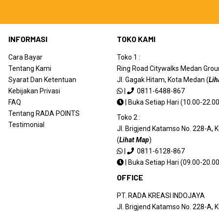
INFORMASI
TOKO KAMI
Cara Bayar
Toko 1 :
Tentang Kami
Ring Road Citywalks Medan Ground
Syarat Dan Ketentuan
Jl. Gagak Hitam, Kota Medan (
Lih
Kebijakan Privasi
|
0811-6488-867
FAQ
|
Buka Setiap Hari (10.00-22.00
Tentang RADA POINTS
Toko 2 :
Testimonial
Jl. Brigjend Katamso No. 228-A,
(
Lihat Map
)
|
0811-6128-867
|
Buka Setiap Hari (09.00-20.00
OFFICE
PT. RADA KREASI INDOJAYA
Jl. Brigjend Katamso No. 228-A,