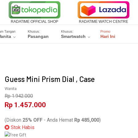
RADATIME OFFICIAL SHOP
RADATIME WATCH CENTRE
am Tangan
Khusus:
Khusus:
Promo
anita
Pasangan
Smartwatch
Hari Ini
Guess Mini Prism Dial , Case
Wanita
Rp 1.942.000
Rp 1.457.000
W11611L3
(Diskon
25% OFF
- Anda Hemat
Rp 485,000
)
Stok Habis