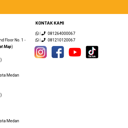
KONTAK KAMI
|
081264000067
 Floor No. 1 -
|
081210120067
at Map
)
)
 Kota Medan
)
 Kota Medan