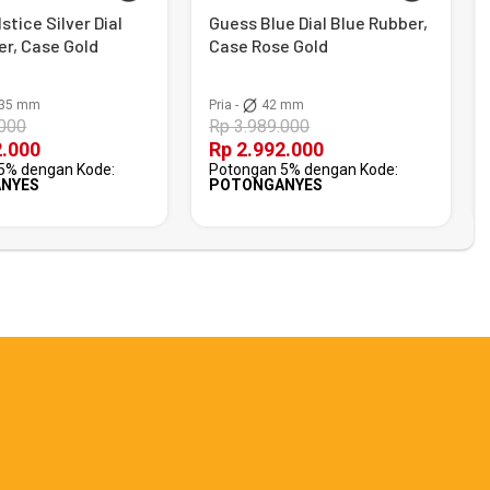
stice Silver Dial
Guess Blue Dial Blue Rubber,
er, Case Gold
Case Rose Gold
35 mm
Pria -
42 mm
.000
Rp 3.989.000
2.000
Rp 2.992.000
5% dengan Kode:
Potongan 5% dengan Kode:
NYES
POTONGANYES