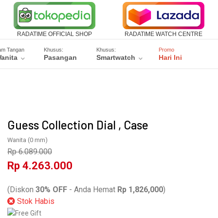
RADATIME OFFICIAL SHOP
RADATIME WATCH CENTRE
am Tangan
Khusus:
Khusus:
Promo
anita
Pasangan
Smartwatch
Hari Ini
Guess Collection Dial , Case
Wanita
(0 mm)
Rp 6.089.000
Rp 4.263.000
GCX74002L1S
(Diskon
30% OFF
- Anda Hemat
Rp 1,826,000
)
Stok Habis