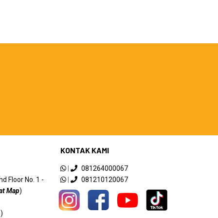
KONTAK KAMI
|
081264000067
 Floor No. 1 -
|
081210120067
at Map
)
)