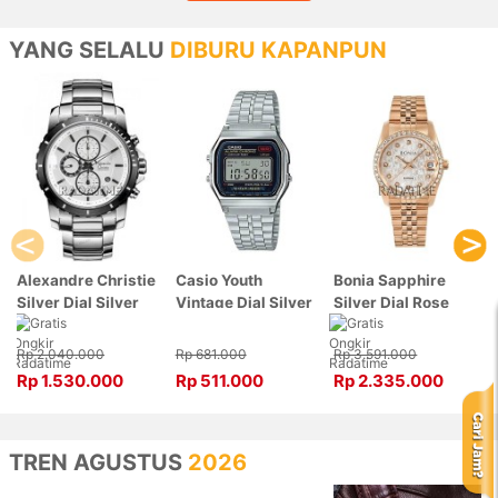
YANG SELALU
DIBURU KAPANPUN
Alexandre Christie
Casio Youth
Bonia Sapphire
Silver Dial Silver
Vintage Dial Silver
Silver Dial Rose
Stainless Steel,
Stainless Steel,
Gold Stainless
Case Silver
Case Silver
Steel, Case Rose
Rp 2.040.000
Rp 681.000
Rp 3.591.000
6141MCBTBSL
A159WA-N1DF
Gold BNB10550-
Rp 1.530.000
Rp 511.000
Rp 2.335.000
3516S
TREN AGUSTUS
2026