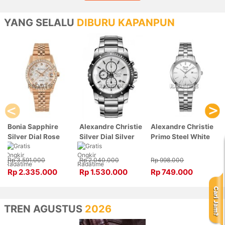
YANG SELALU
DIBURU KAPANPUN
Bonia Sapphire
Alexandre Christie
Alexandre Christie
Silver Dial Rose
Silver Dial Silver
Primo Steel White
Gold Stainless
Stainless Steel,
Dial Silver
Steel, Case Rose
Case Silver
Stainless Steel,
Rp 3.591.000
Rp 2.040.000
Rp 998.000
Gold BNB10550-
6141MCBTBSL
Case Silver
Rp 2.335.000
Rp 1.530.000
Rp 749.000
3516S
1007LDBSSSL
TREN AGUSTUS
2026