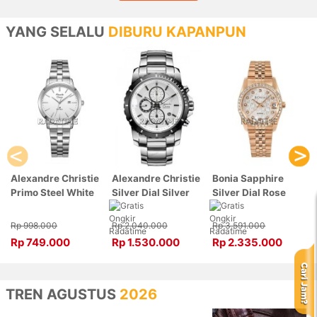
YANG SELALU
DIBURU KAPANPUN
Alexandre Christie
Alexandre Christie
Bonia Sapphire
Primo Steel White
Silver Dial Silver
Silver Dial Rose
Dial Silver
Stainless Steel,
Gold Stainless
Stainless Steel,
Case Silver
Steel, Case Rose
Rp 998.000
Rp 2.040.000
Rp 3.591.000
Case Silver
6141MCBTBSL
Gold BNB10550-
Rp 749.000
Rp 1.530.000
Rp 2.335.000
1007LDBSSSL
3516S
TREN AGUSTUS
2026