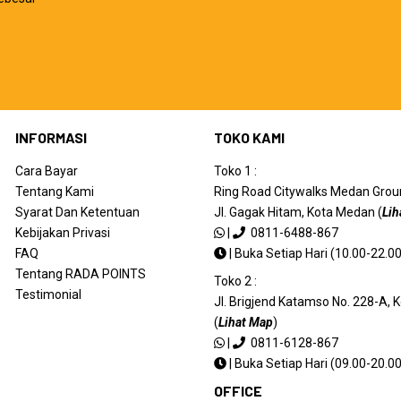
INFORMASI
TOKO KAMI
Cara Bayar
Toko 1 :
Tentang Kami
Ring Road Citywalks Medan Ground
Syarat Dan Ketentuan
Jl. Gagak Hitam, Kota Medan (
Lih
Kebijakan Privasi
|
0811-6488-867
FAQ
|
Buka Setiap Hari (10.00-22.00
Tentang RADA POINTS
Toko 2 :
Testimonial
Jl. Brigjend Katamso No. 228-A,
(
Lihat Map
)
|
0811-6128-867
|
Buka Setiap Hari (09.00-20.00
OFFICE