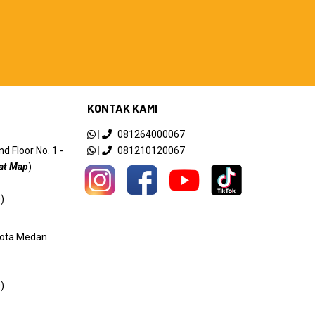
KONTAK KAMI
|
081264000067
 Floor No. 1 -
|
081210120067
at Map
)
)
 Kota Medan
)