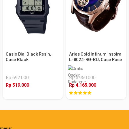
Casio Dial Black Resin,
Aries Gold Infinum Inspira
Case Black
L-9023-RG-BU, Case Rose
Gold
Rp 692.000
Rp 5.950.000
Rp 519.000
Rp 4.165.000
ebesar