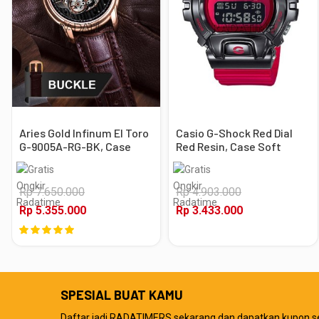
Aries Gold Infinum El Toro
Casio G-Shock Red Dial
G-9005A-RG-BK, Case
Red Resin, Case Soft
Rose Gold
Black
Rp 7.650.000
Rp 4.903.000
Rp 5.355.000
Rp 3.433.000
SPESIAL BUAT KAMU
Daftar jadi RADATIMERS sekarang dan dapatkan kupon s