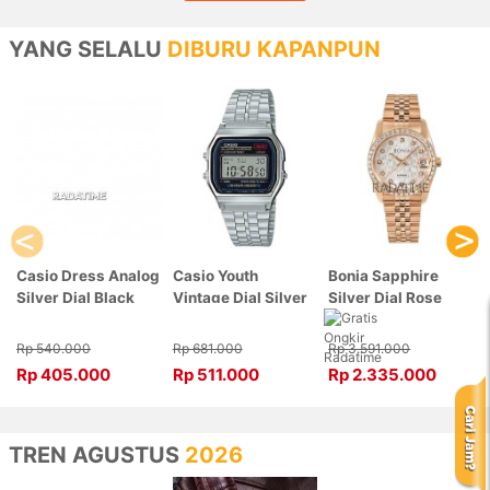
YANG SELALU
DIBURU KAPANPUN
Casio Dress Analog
Casio Youth
Bonia Sapphire
Silver Dial Black
Vintage Dial Silver
Silver Dial Rose
Leather, Case
Stainless Steel,
Gold Stainless
Silver LTP-V007L-
Case Silver
Steel, Case Rose
Rp 540.000
Rp 681.000
Rp 3.591.000
7B1UDF
A159WA-N1DF
Gold BNB10550-
Rp 405.000
Rp 511.000
Rp 2.335.000
3516S
TREN AGUSTUS
2026