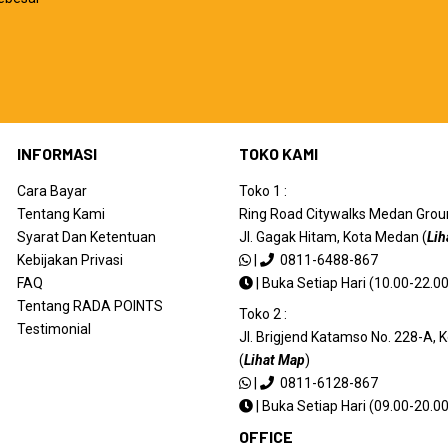
INFORMASI
TOKO KAMI
Cara Bayar
Toko 1 :
Tentang Kami
Ring Road Citywalks Medan Ground
Syarat Dan Ketentuan
Jl. Gagak Hitam, Kota Medan (
Lih
Kebijakan Privasi
|
0811-6488-867
FAQ
|
Buka Setiap Hari (10.00-22.00
Tentang RADA POINTS
Toko 2 :
Testimonial
Jl. Brigjend Katamso No. 228-A,
(
Lihat Map
)
|
0811-6128-867
|
Buka Setiap Hari (09.00-20.00
OFFICE