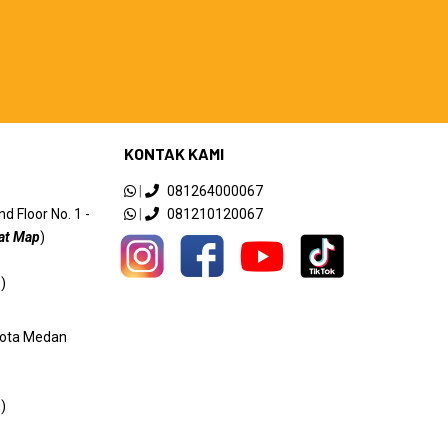
KONTAK KAMI
|
081264000067
 Floor No. 1 -
|
081210120067
at Map
)
)
 Kota Medan
)