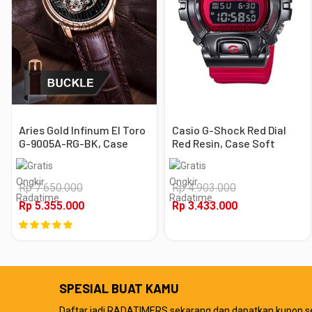
Aries Gold Infinum El Toro
Casio G-Shock Red Dial
G-9005A-RG-BK, Case
Red Resin, Case Soft
Rose Gold
Black
Rp 7.650.000
Rp 4.903.000
Rp 5.355.000
Rp 3.433.000
SPESIAL BUAT KAMU
Daftar jadi RADATIMERS sekarang dan dapatkan kupon s