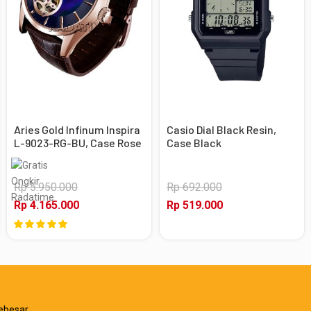
Aries Gold Infinum Inspira
Casio Dial Black Resin,
L-9023-RG-BU, Case Rose
Case Black
Gold
Rp 5.950.000
Rp 692.000
Rp 4.165.000
Rp 519.000
ebesar