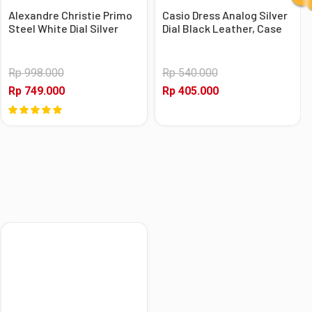
Alexandre Christie Primo
Casio Dress Analog Silver
Steel White Dial Silver
Dial Black Leather, Case
Stainless Steel, Case
Silver
Silver
Rp 998.000
Rp 540.000
Rp 749.000
Rp 405.000