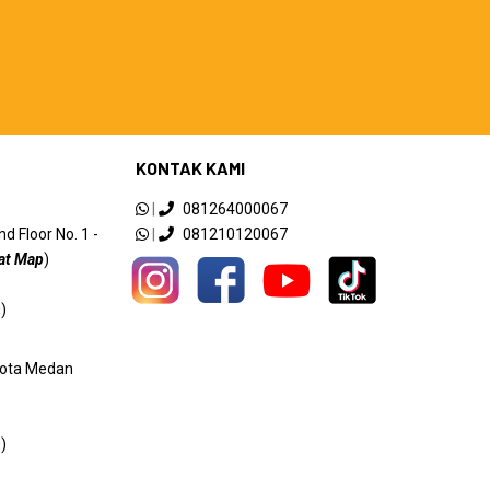
KONTAK KAMI
|
081264000067
 Floor No. 1 -
|
081210120067
at Map
)
)
 Kota Medan
)