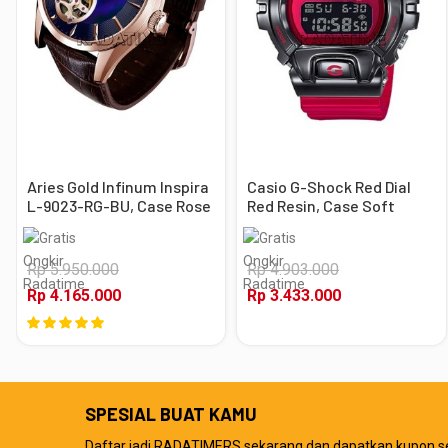
Aries Gold Infinum Inspira
Casio G-Shock Red Dial
L-9023-RG-BU, Case Rose
Red Resin, Case Soft
Gold
Black
Rp 5.950.000
Rp 4.903.000
Rp 4.165.000
Rp 3.433.000
SPESIAL BUAT KAMU
Daftar jadi RADATIMERS sekarang dan dapatkan kupon s