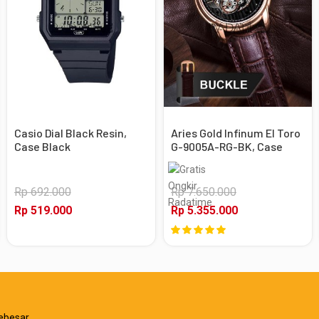
Casio Dial Black Resin,
Aries Gold Infinum El Toro
Case Black
G-9005A-RG-BK, Case
Rose Gold
Rp 692.000
Rp 7.650.000
Rp 519.000
Rp 5.355.000
ebesar