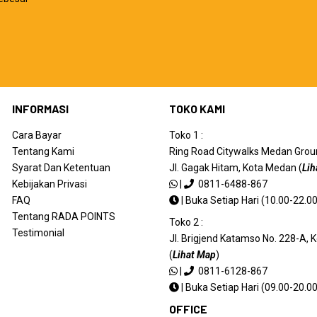
INFORMASI
TOKO KAMI
Cara Bayar
Toko 1 :
Tentang Kami
Ring Road Citywalks Medan Ground
Syarat Dan Ketentuan
Jl. Gagak Hitam, Kota Medan (
Lih
Kebijakan Privasi
|
0811-6488-867
FAQ
|
Buka Setiap Hari (10.00-22.00
Tentang RADA POINTS
Toko 2 :
Testimonial
Jl. Brigjend Katamso No. 228-A,
(
Lihat Map
)
|
0811-6128-867
|
Buka Setiap Hari (09.00-20.00
OFFICE