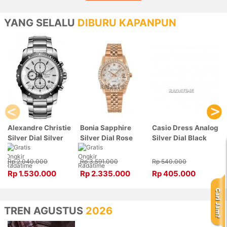
YANG SELALU
DIBURU KAPANPUN
Alexandre Christie
Bonia Sapphire
Casio Dress Analog
Silver Dial Silver
Silver Dial Rose
Silver Dial Black
Stainless Steel,
Gold Stainless
Leather, Case
Case Silver
Steel, Case Rose
Silver LTP-V007L-
Rp 2.040.000
Rp 3.591.000
Rp 540.000
6141MCBTBSL
Gold BNB10550-
7B1UDF
Rp 1.530.000
Rp 2.335.000
Rp 405.000
3516S
TREN AGUSTUS
2026