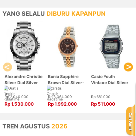
YANG SELALU
DIBURU KAPANPUN
Alexandre Christie
Bonia Sapphire
Casio Youth
Silver Dial Silver
Brown Dial Silver-
Vintage Dial Silver
Stainless Steel,
Rose Gold Stainless
Stainless Steel,
Case Silver
Steel, Case Silver-
Case Silver
Rp 2.040.000
Rp 3.064.000
Rp 681.000
6141MCBTBSL
Rose Gold
A159WA-N1DF
Rp 1.530.000
Rp 1.992.000
Rp 511.000
BNB10550-3646
TREN AGUSTUS
2026