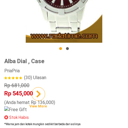
Alba Dial , Case
Pria
Pria
(30)
Ulasan
Rp 681,000
Rp 545,000
(Anda hemat Rp 136,000)
View More
Stok Habis
*Warna jam dan kotak mungkin sedikit berbeda dari aslinya