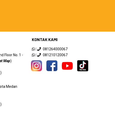
KONTAK KAMI
|
081264000067
 Floor No. 1 -
|
081210120067
at Map
)
)
 Kota Medan
)