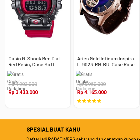
Casio G-Shock Red Dial
Aries Gold Infinum Inspira
Red Resin, Case Soft
L-9023-RG-BU, Case Rose
Black
Gold
Rp 4.903.000
Rp 5.950.000
Rp 3.433.000
Rp 4.165.000
SPESIAL BUAT KAMU
Daftar jadi RADATIMERS sekarang dan dapatkan kupon s