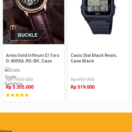
Aries Gold Infinum El Toro
Casio Dial Black Resin,
G-9005A-RG-BK, Case
Case Black
Rose Gold
Rp 7.650.000
Rp 692.000
Rp 5.355.000
Rp 519.000
ebesar