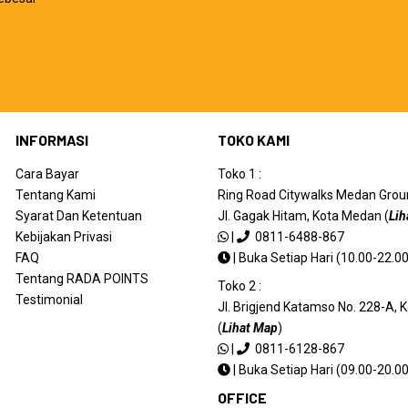
INFORMASI
TOKO KAMI
Cara Bayar
Toko 1 :
Tentang Kami
Ring Road Citywalks Medan Ground
Syarat Dan Ketentuan
Jl. Gagak Hitam, Kota Medan (
Lih
Kebijakan Privasi
|
0811-6488-867
FAQ
|
Buka Setiap Hari (10.00-22.00
Tentang RADA POINTS
Toko 2 :
Testimonial
Jl. Brigjend Katamso No. 228-A,
(
Lihat Map
)
|
0811-6128-867
|
Buka Setiap Hari (09.00-20.00
OFFICE