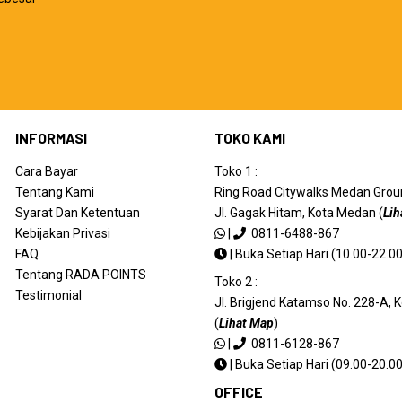
INFORMASI
TOKO KAMI
Cara Bayar
Toko 1 :
Tentang Kami
Ring Road Citywalks Medan Ground
Syarat Dan Ketentuan
Jl. Gagak Hitam, Kota Medan (
Lih
Kebijakan Privasi
|
0811-6488-867
FAQ
|
Buka Setiap Hari (10.00-22.00
Tentang RADA POINTS
Toko 2 :
Testimonial
Jl. Brigjend Katamso No. 228-A,
(
Lihat Map
)
|
0811-6128-867
|
Buka Setiap Hari (09.00-20.00
OFFICE