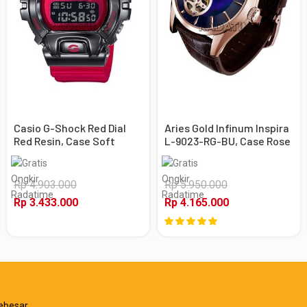
Casio G-Shock Red Dial
Aries Gold Infinum Inspira
Red Resin, Case Soft
L-9023-RG-BU, Case Rose
Black
Gold
Rp 4.903.000
Rp 5.950.000
Rp 3.433.000
Rp 4.165.000
ebesar