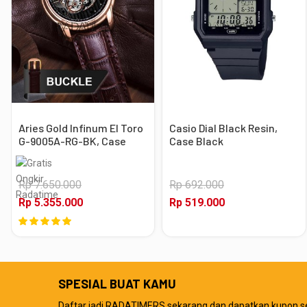
Aries Gold Infinum El Toro
Casio Dial Black Resin,
G-9005A-RG-BK, Case
Case Black
Rose Gold
Rp 7.650.000
Rp 692.000
Rp 5.355.000
Rp 519.000
SPESIAL BUAT KAMU
Daftar jadi RADATIMERS sekarang dan dapatkan kupon s