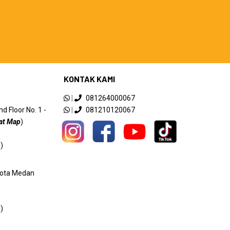
KONTAK KAMI
|
081264000067
 Floor No. 1 -
|
081210120067
at Map
)
)
 Kota Medan
)