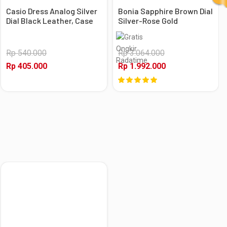
Casio Dress Analog Silver
Bonia Sapphire Brown Dial
Dial Black Leather, Case
Silver-Rose Gold
Silver
Stainless Steel, Case
Silver-Rose Gold
Rp 540.000
Rp 3.064.000
Rp 405.000
Rp 1.992.000