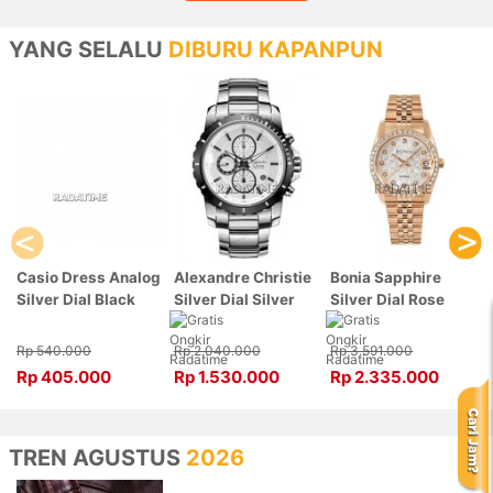
YANG SELALU
DIBURU KAPANPUN
Casio Dress Analog
Alexandre Christie
Bonia Sapphire
Silver Dial Black
Silver Dial Silver
Silver Dial Rose
Leather, Case
Stainless Steel,
Gold Stainless
Silver LTP-V007L-
Case Silver
Steel, Case Rose
Rp 540.000
Rp 2.040.000
Rp 3.591.000
7B1UDF
6141MCBTBSL
Gold BNB10550-
Rp 405.000
Rp 1.530.000
Rp 2.335.000
3516S
TREN AGUSTUS
2026