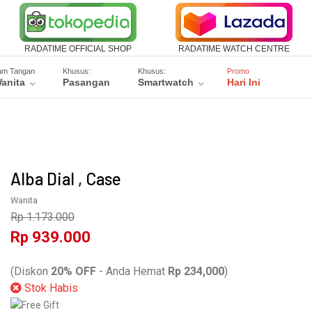
RADATIME OFFICIAL SHOP
RADATIME WATCH CENTRE
am Tangan
Khusus:
Khusus:
Promo
anita
Pasangan
Smartwatch
Hari Ini
Alba Dial , Case
Wanita
Rp 1.173.000
Rp 939.000
AP6022X1
(Diskon
20% OFF
- Anda Hemat
Rp 234,000
)
Stok Habis