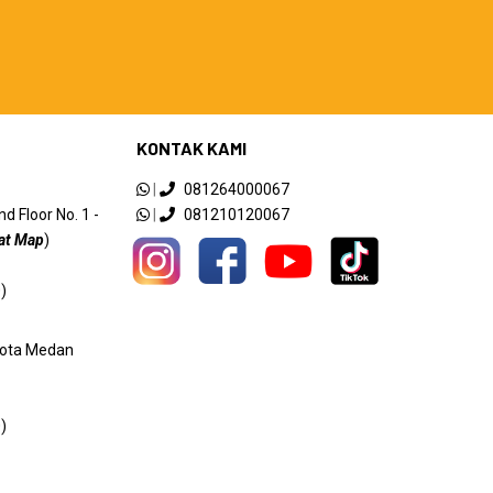
KONTAK KAMI
|
081264000067
 Floor No. 1 -
|
081210120067
at Map
)
)
 Kota Medan
)