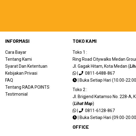
INFORMASI
TOKO KAMI
Cara Bayar
Toko 1 :
Tentang Kami
Ring Road Citywalks Medan Ground
Syarat Dan Ketentuan
Jl. Gagak Hitam, Kota Medan (
Lih
Kebijakan Privasi
|
0811-6488-867
FAQ
|
Buka Setiap Hari (10.00-22.00
Tentang RADA POINTS
Toko 2 :
Testimonial
Jl. Brigjend Katamso No. 228-A,
(
Lihat Map
)
|
0811-6128-867
|
Buka Setiap Hari (09.00-20.00
OFFICE