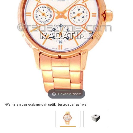
Hover to zoom
*Warna jam dan kotak mungkin sedikit berbeda dari aslinya