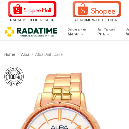
RADATIME OFFICIAL SHOP
RADATIME WATCH CENTRE
Berdasarkan
Jam Tangan
J
Menu
Pria
W
Home
Alba
Alba Dial , Case