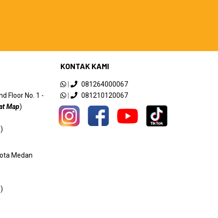
KONTAK KAMI
|
081264000067
 Floor No. 1 -
|
081210120067
at Map
)
)
 Kota Medan
)