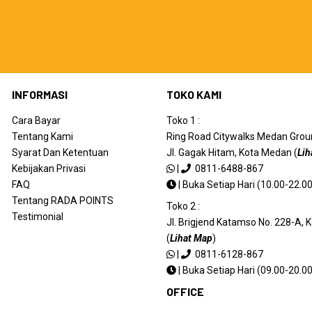
INFORMASI
TOKO KAMI
Cara Bayar
Toko 1 :
Tentang Kami
Ring Road Citywalks Medan Ground
Syarat Dan Ketentuan
Jl. Gagak Hitam, Kota Medan (
Lih
Kebijakan Privasi
|
0811-6488-867
FAQ
|
Buka Setiap Hari (10.00-22.00
Tentang RADA POINTS
Toko 2 :
Testimonial
Jl. Brigjend Katamso No. 228-A,
(
Lihat Map
)
|
0811-6128-867
|
Buka Setiap Hari (09.00-20.00
OFFICE