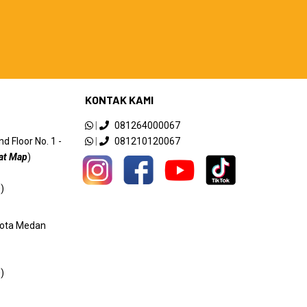
KONTAK KAMI
|
081264000067
 Floor No. 1 -
|
081210120067
at Map
)
)
 Kota Medan
)