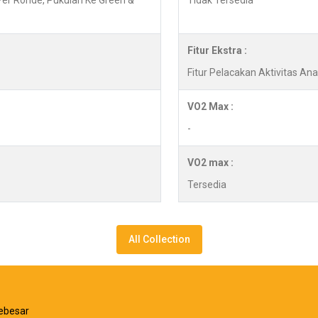
 Per Ronde, Pukulan Ke Green &
Tidak Tersedia
Fitur Ekstra :
Fitur Pelacakan Aktivitas An
VO2 Max :
-
VO2 max :
Tersedia
All Collection
ebesar