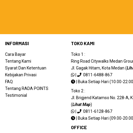
INFORMASI
TOKO KAMI
Cara Bayar
Toko 1 :
Tentang Kami
Ring Road Citywalks Medan Ground
Syarat Dan Ketentuan
Jl. Gagak Hitam, Kota Medan (
Lih
Kebijakan Privasi
|
0811-6488-867
FAQ
|
Buka Setiap Hari (10.00-22.00
Tentang RADA POINTS
Toko 2 :
Testimonial
Jl. Brigjend Katamso No. 228-A,
(
Lihat Map
)
|
0811-6128-867
|
Buka Setiap Hari (09.00-20.00
OFFICE