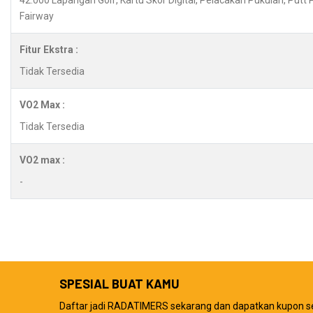
42.000 Lapangan Golf, Kartu Skor Digital, Pelacakan Pukulan, Putt
Fairway
Fitur Ekstra :
Tidak Tersedia
VO2 Max :
Tidak Tersedia
VO2 max :
-
SPESIAL BUAT KAMU
Daftar jadi RADATIMERS sekarang dan dapatkan kupon s