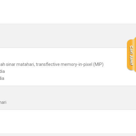
wah sinar matahari, transflective memory-in-pixel (MIP)
dia
dia
hari