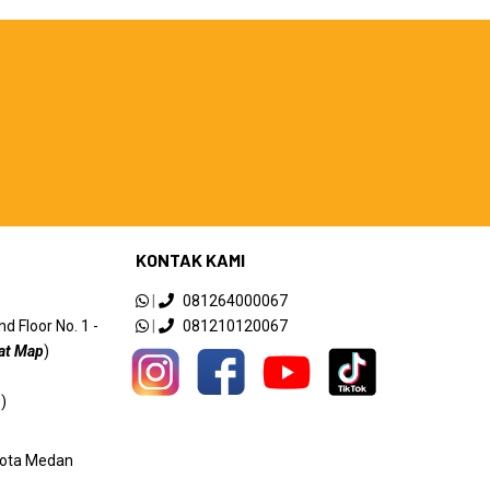
KONTAK KAMI
|
081264000067
 Floor No. 1 -
|
081210120067
at Map
)
)
 Kota Medan