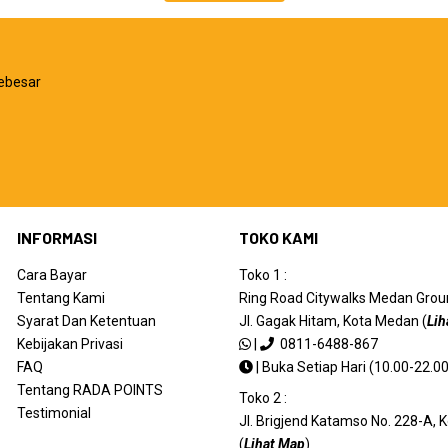
ebesar
INFORMASI
TOKO KAMI
Cara Bayar
Toko 1 :
Tentang Kami
Ring Road Citywalks Medan Ground
Syarat Dan Ketentuan
Jl. Gagak Hitam, Kota Medan (
Lih
Kebijakan Privasi
|
0811-6488-867
FAQ
|
Buka Setiap Hari (10.00-22.00
Tentang RADA POINTS
Toko 2 :
Testimonial
Jl. Brigjend Katamso No. 228-A,
(
Lihat Map
)