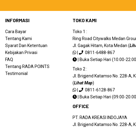
INFORMASI
TOKO KAMI
Cara Bayar
Toko 1 :
Tentang Kami
Ring Road Citywalks Medan Ground
Syarat Dan Ketentuan
Jl. Gagak Hitam, Kota Medan (
Lih
Kebijakan Privasi
|
0811-6488-867
FAQ
|
Buka Setiap Hari (10.00-22.00
Tentang RADA POINTS
Toko 2 :
Testimonial
Jl. Brigjend Katamso No. 228-A,
(
Lihat Map
)
|
0811-6128-867
|
Buka Setiap Hari (09.00-20.00
OFFICE
PT. RADA KREASI INDOJAYA
Jl. Brigjend Katamso No. 228-A,