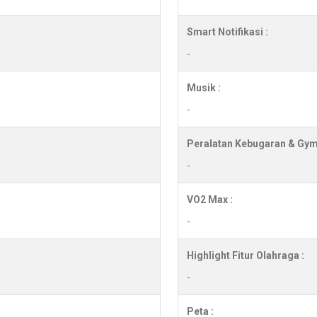
Smart Notifikasi :
-
Musik :
-
Peralatan Kebugaran & Gym
-
VO2 Max :
-
Highlight Fitur Olahraga :
-
Peta :