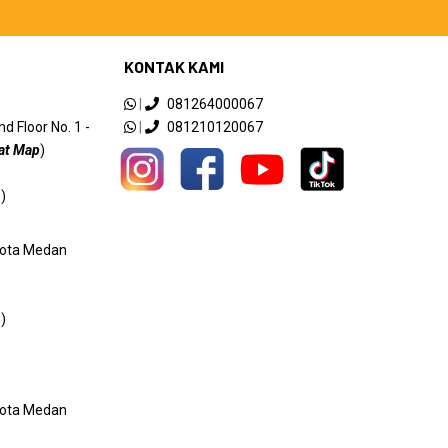
KONTAK KAMI
|
081264000067
 Floor No. 1 -
|
081210120067
at Map
)
)
 Kota Medan
)
 Kota Medan