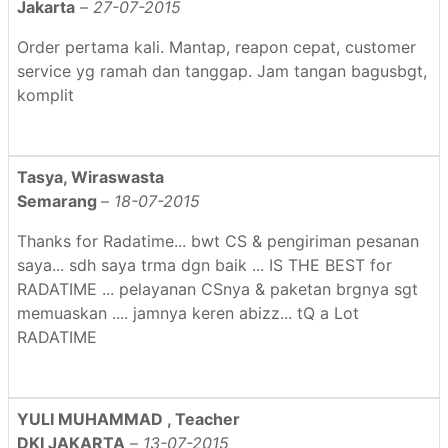
Jakarta
–
27-07-2015
Order pertama kali. Mantap, reapon cepat, customer
service yg ramah dan tanggap. Jam tangan bagusbgt,
komplit
Tasya, Wiraswasta
Semarang
–
18-07-2015
Thanks for Radatime... bwt CS & pengiriman pesanan
saya... sdh saya trma dgn baik ... IS THE BEST for
RADATIME ... pelayanan CSnya & paketan brgnya sgt
memuaskan .... jamnya keren abizz... tQ a Lot
RADATIME
YULI MUHAMMAD , Teacher
DKI JAKARTA
–
13-07-2015