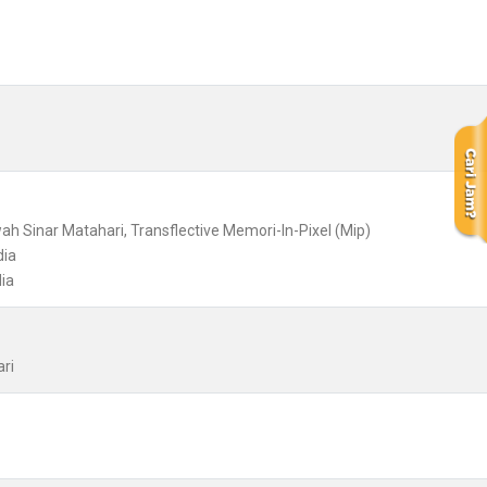
wah Sinar Matahari, Transflective Memori-In-Pixel (Mip)
dia
ia
ri