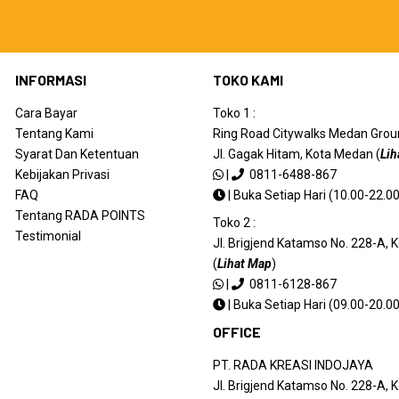
INFORMASI
TOKO KAMI
Cara Bayar
Toko 1 :
Tentang Kami
Ring Road Citywalks Medan Ground
Syarat Dan Ketentuan
Jl. Gagak Hitam, Kota Medan (
Lih
Kebijakan Privasi
|
0811-6488-867
FAQ
|
Buka Setiap Hari (10.00-22.00
Tentang RADA POINTS
Toko 2 :
Testimonial
Jl. Brigjend Katamso No. 228-A,
(
Lihat Map
)
|
0811-6128-867
|
Buka Setiap Hari (09.00-20.00
OFFICE
PT. RADA KREASI INDOJAYA
Jl. Brigjend Katamso No. 228-A,