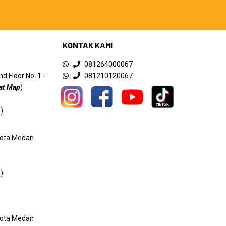
KONTAK KAMI
|
081264000067
 Floor No. 1 -
|
081210120067
at Map
)
)
 Kota Medan
)
 Kota Medan