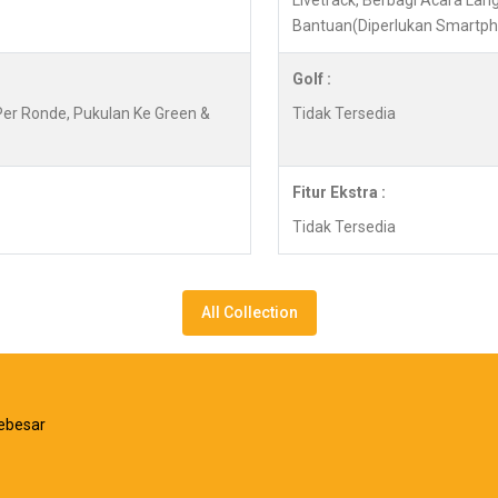
Livetrack, Berbagi Acara Lan
Bantuan(Diperlukan Smartp
Golf :
 Per Ronde, Pukulan Ke Green &
Tidak Tersedia
Fitur Ekstra :
Tidak Tersedia
All Collection
ebesar