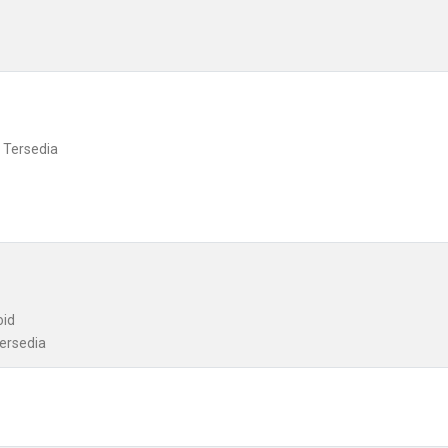
 Tersedia
oid
Tersedia