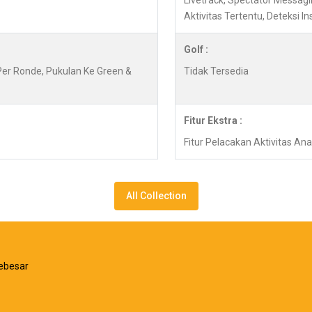
Livetrack, Spectator Messagin
Aktivitas Tertentu, Deteksi 
Golf :
 Per Ronde, Pukulan Ke Green &
Tidak Tersedia
Fitur Ekstra :
Fitur Pelacakan Aktivitas An
All Collection
ebesar