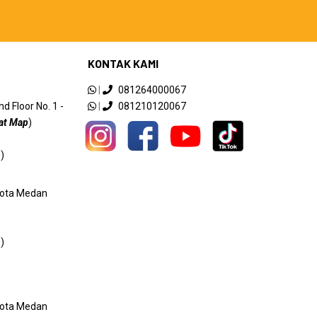
KONTAK KAMI
|
081264000067
 Floor No. 1 -
|
081210120067
at Map
)
)
 Kota Medan
)
 Kota Medan