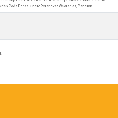
g, Group Live Track, Live Event Sharing, Deteksi Insiden Selama
Insiden Pada Ponsel untuk Perangkat Wearables, Bantuan
ak