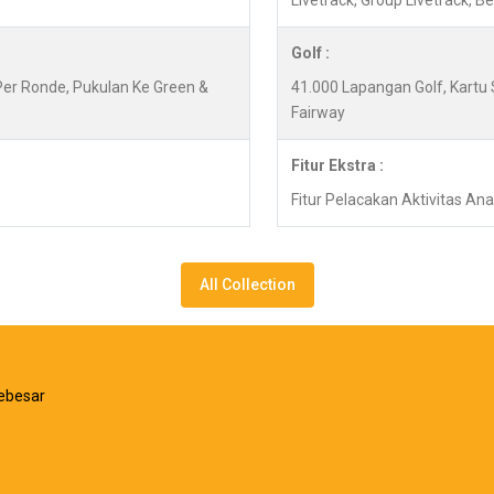
Livetrack, Group Livetrack, 
Golf :
 Per Ronde, Pukulan Ke Green &
41.000 Lapangan Golf, Kartu 
Fairway
Fitur Ekstra :
Fitur Pelacakan Aktivitas Anak
All Collection
ebesar