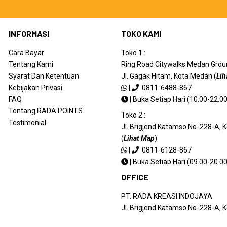
INFORMASI
TOKO KAMI
Cara Bayar
Toko 1 :
Tentang Kami
Ring Road Citywalks Medan Ground
Syarat Dan Ketentuan
Jl. Gagak Hitam, Kota Medan (
Lih
Kebijakan Privasi
|
0811-6488-867
FAQ
|
Buka Setiap Hari (10.00-22.00
Tentang RADA POINTS
Toko 2 :
Testimonial
Jl. Brigjend Katamso No. 228-A,
(
Lihat Map
)
|
0811-6128-867
|
Buka Setiap Hari (09.00-20.00
OFFICE
PT. RADA KREASI INDOJAYA
Jl. Brigjend Katamso No. 228-A,