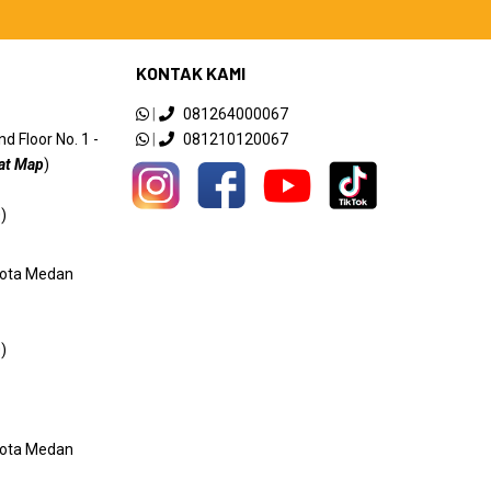
KONTAK KAMI
|
081264000067
 Floor No. 1 -
|
081210120067
at Map
)
)
 Kota Medan
)
 Kota Medan