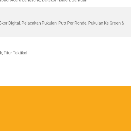
Berbagi Acara Langsung, Deteksi Insiden, Bantuan
Skor Digital, Pelacakan Pukulan, Putt Per Ronde, Pukulan Ke Green &
, Fitur Taktikal