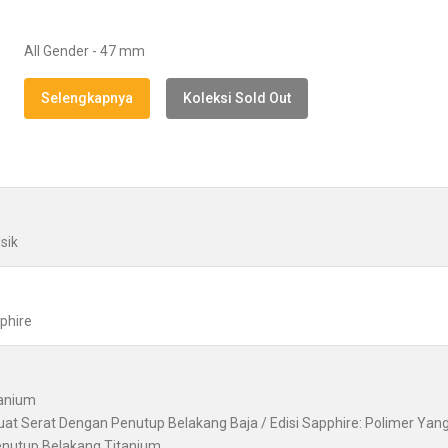
All Gender - 47 mm
Selengkapnya
Koleksi Sold Out
sik
pphire
tanium
uat Serat Dengan Penutup Belakang Baja / Edisi Sapphire: Polimer Yan
enutup Belakang Titanium