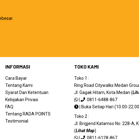
ebesar
INFORMASI
TOKO KAMI
Cara Bayar
Toko 1 :
Tentang Kami
Ring Road Citywalks Medan Ground
Syarat Dan Ketentuan
Jl. Gagak Hitam, Kota Medan (
Lih
Kebijakan Privasi
|
0811-6488-867
FAQ
|
Buka Setiap Hari (10.00-22.00
Tentang RADA POINTS
Toko 2 :
Testimonial
Jl. Brigjend Katamso No. 228-A,
(
Lihat Map
)
|
0811-6128-867