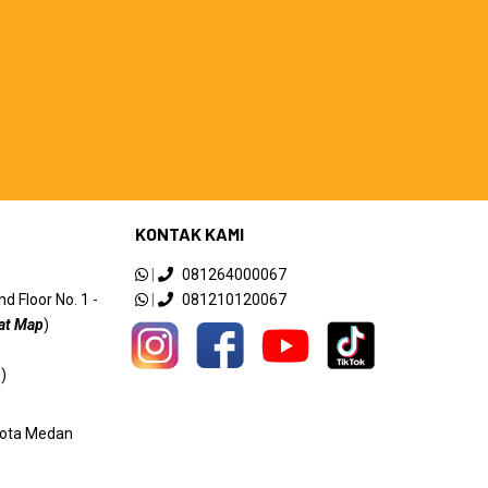
KONTAK KAMI
|
081264000067
 Floor No. 1 -
|
081210120067
at Map
)
)
 Kota Medan