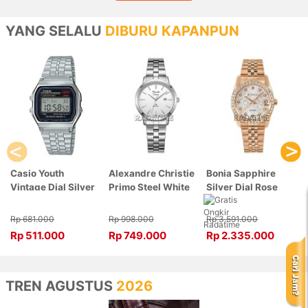
YANG SELALU
DIBURU KAPANPUN
Casio Youth
Alexandre Christie
Bonia Sapphire
Vintage Dial Silver
Primo Steel White
Silver Dial Rose
Stainless Steel,
Dial Silver
Gold Stainless
Case Silver
Stainless Steel,
Steel, Case Rose
Rp 681.000
Rp 998.000
Rp 3.591.000
A159WA-N1DF
Case Silver
Gold BNB10550-
Rp 511.000
Rp 749.000
Rp 2.335.000
1007LDBSSSL
3516S
TREN AGUSTUS
2026