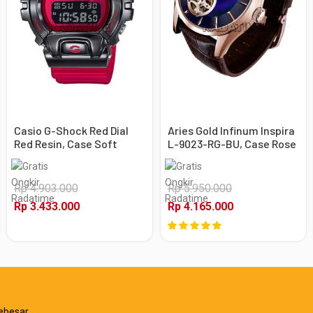
Casio G-Shock Red Dial
Aries Gold Infinum Inspira
Red Resin, Case Soft
L-9023-RG-BU, Case Rose
Black
Gold
Rp 4.903.000
Rp 5.950.000
Rp 3.433.000
Rp 4.165.000
ebesar