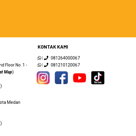
KONTAK KAMI
|
081264000067
 Floor No. 1 -
|
081210120067
at Map
)
)
 Kota Medan
)