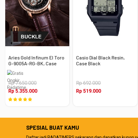
Aries Gold Infinum El Toro
Casio Dial Black Resin,
G-9005A-RG-BK, Case
Case Black
Rose Gold
Rp 7.650.000
Rp 692.000
Rp 5.355.000
Rp 519.000
SPESIAL BUAT KAMU
Daftar jadi RADATIMERS sekarang dan dapatkan kupon s