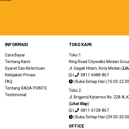
INFORMASI
TOKO KAMI
Cara Bayar
Toko 1 :
Tentang Kami
Ring Road Citywalks Medan Ground
Syarat Dan Ketentuan
Jl. Gagak Hitam, Kota Medan (
Lih
Kebijakan Privasi
|
0811-6488-867
FAQ
|
Buka Setiap Hari (10.00-22.00
Tentang RADA POINTS
Toko 2 :
Testimonial
Jl. Brigjend Katamso No. 228-A,
(
Lihat Map
)
|
0811-6128-867
|
Buka Setiap Hari (09.00-20.00
OFFICE