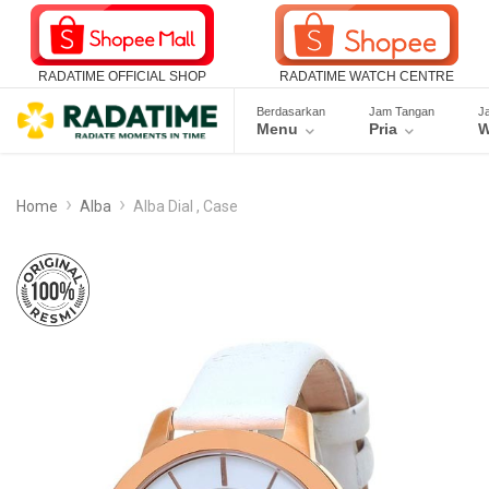
RADATIME OFFICIAL SHOP
RADATIME WATCH CENTRE
Berdasarkan
Jam Tangan
J
Menu
Pria
W
Home
Alba
Alba Dial , Case