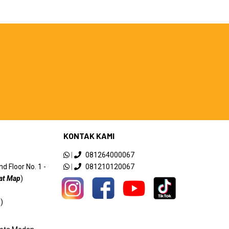
KONTAK KAMI
|
081264000067
 Floor No. 1 -
|
081210120067
at Map
)
)