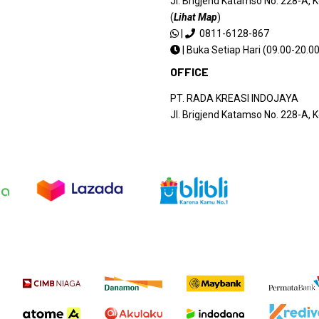
Jl. Brigjend Katamso No. 228-A,
(
Lihat Map
)
|
0811-6128-867
|
Buka Setiap Hari (09.00-20.00
OFFICE
PT. RADA KREASI INDOJAYA
Jl. Brigjend Katamso No. 228-A,