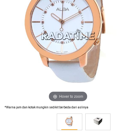
Hover to zoom
*Warna jam dan kotak mungkin sedikit berbeda dari aslinya